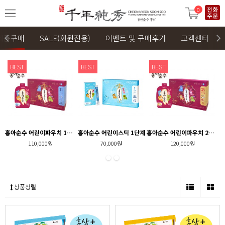
0
제품구매
SALE(회원전용)
이벤트 및 구매후기
고객센터
BEST
BEST
BEST
홍아순수 어린이파우치 1단계
홍아순수 어린이스틱 1단계
홍아순수 어린이파우치 2단계
110,000원
70,000원
120,000원
상품정렬