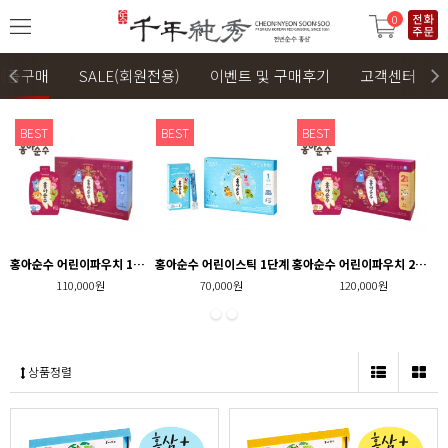
0
제품구매
SALE(회원전용)
이벤트 및 구매후기
고객센터
BEST
BEST
BEST
홍아순수 어린이파우치 1단계
홍아순수 어린이스틱 1단계
홍아순수 어린이파우치 2단계
110,000원
70,000원
120,000원
상품정렬