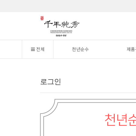
전체
천년순수
제품
로그인