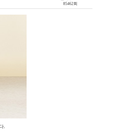
85462회
다.