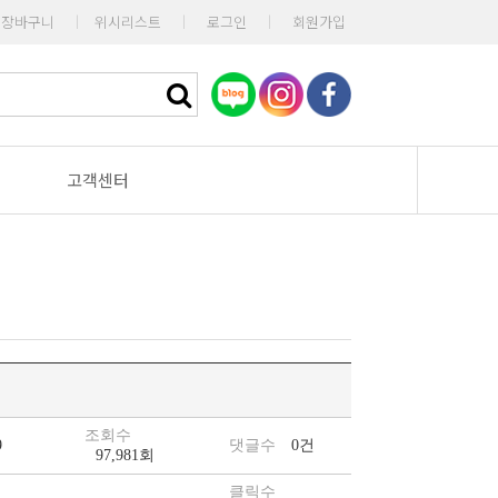
장바구니
|
위시리스트
|
로그인
|
회원가입
고객센터
조회수
9
댓글수
0건
97,981회
클릭수