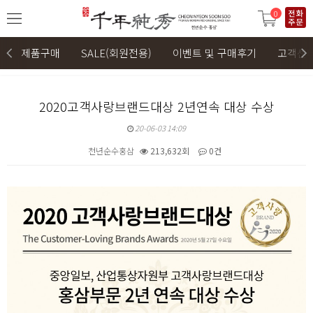
0
제품구매
SALE(회원전용)
이벤트 및 구매후기
고객센
2020고객사랑브랜드대상 2년연속 대상 수상
20-06-03 14:09
천년순수홍삼
213,632회
0건
본문